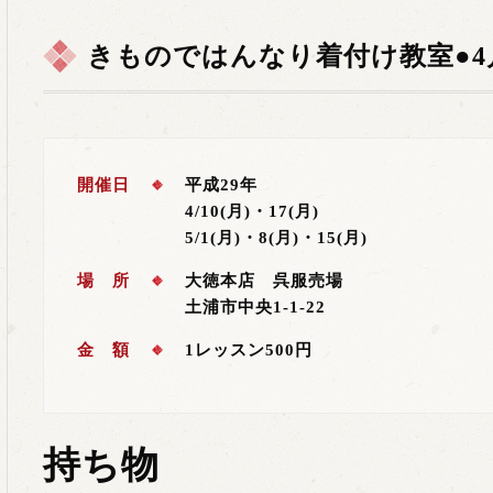
きものではんなり着付け教室●4
開催日
平成29年
4/10(月)・17(月)
5/1(月)・8(月)・15(月)
場 所
大徳本店 呉服売場
土浦市中央1-1-22
金 額
1レッスン500円
持ち物