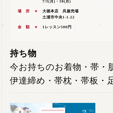
7/3(月)・10(月)
場 所
大徳本店 呉服売場
土浦市中央1-1-22
金 額
1レッスン500円
持ち物
今お持ちのお着物・帯・
伊達締め・帯枕・帯板・