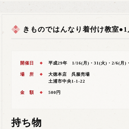
きものではんなり着付け教室●1
開催日
平成29年 1/16(月)・31(火)・2/6(月)
場 所
大徳本店 呉服売場
土浦市中央1-1-22
金 額
500円
持ち物