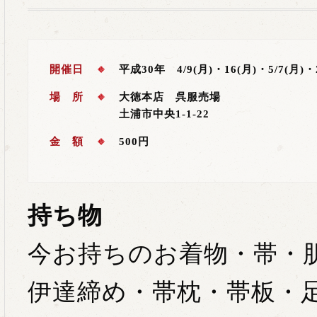
開催日
平成30年 4/9(月)・16(月)・5/7(月)・
場 所
大徳本店 呉服売場
土浦市中央1-1-22
金 額
500円
持ち物
今お持ちのお着物・帯・
伊達締め・帯枕・帯板・