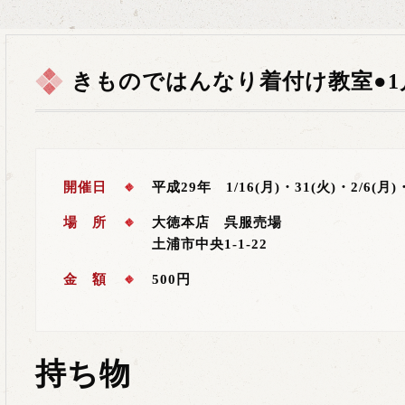
きものではんなり着付け教室●1
開催日
平成29年 1/16(月)・31(火)・2/6(月)
場 所
大徳本店 呉服売場
土浦市中央1-1-22
金 額
500円
持ち物