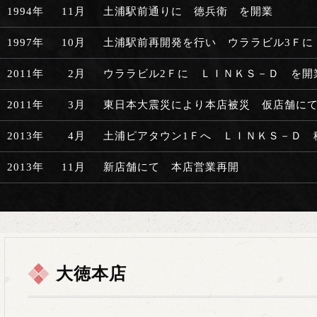
1994年
11月
土浦駅前通りに 徳兵衛 を開業
1997年
10月
土浦駅前再開発を行い ウララビル3Ｆに
2011年
2月
ウララビル2Ｆに ＬＩＮＫＳ－Ｄ を開
2011年
3月
東日本大震災により本店被災 仮店舗に
2013年
4月
土浦ピアタウン1Ｆへ ＬＩＮＫＳ－Ｄ 
2013年
11月
新店舗にて 本店営業再開
大徳本店