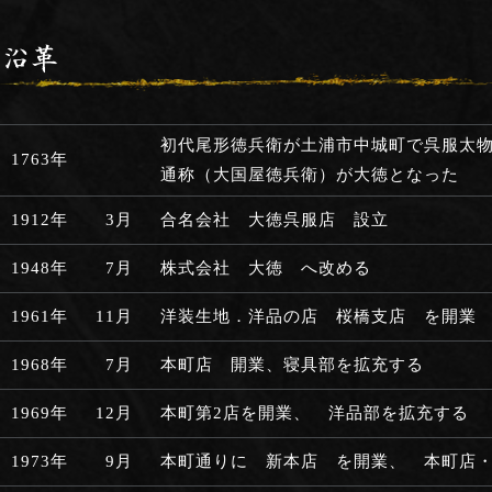
初代尾形徳兵衛が土浦市中城町で呉服太
1763年
通称（大国屋徳兵衛）が大徳となった
1912年
3月
合名会社 大徳呉服店 設立
1948年
7月
株式会社 大徳 へ改める
1961年
11月
洋装生地．洋品の店 桜橋支店 を開業
1968年
7月
本町店 開業、寝具部を拡充する
1969年
12月
本町第2店を開業、 洋品部を拡充する
1973年
9月
本町通りに 新本店 を開業、 本町店・